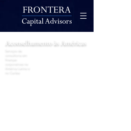
Aconselhamento à
s Américas
Serviços de
consultoria em
finanças
corporativas na
América Latina e
no Caribe