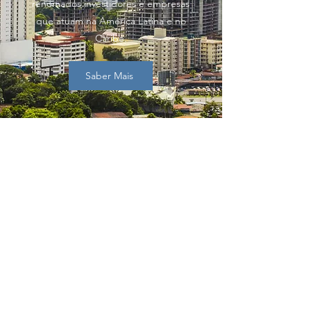
renomados investidores e empresas
que atuam na América Latina e no
Caribe.
Saber Mais
Email
Primeiro
Sobrenome