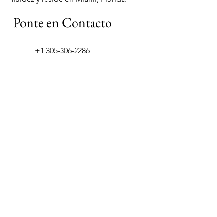
Ponte en Contacto
+1 305-306-2286
yhickey@fcapadvisors.com
© 2024 by Frontera Capital Advisors, LLC.
Nuestra Oficina
4000 Ponce De Leon