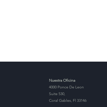
Nuestra Oficina
4000 Ponce De Leon
Suite 530,
Coral Gables, Fl 33146