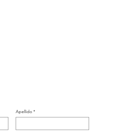
Equipo
Boletín
Contacto
Apellido
*